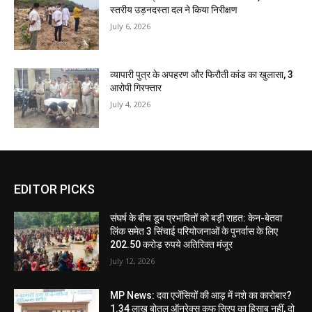
स्तरीय उड़नदस्ता दल ने किया निरीक्षण
July 6, 2026
व्यापारी पुत्र के अपहरण और फिरौती कांड का खुलासा, 3
आरोपी गिरफ्तार
July 4, 2026
EDITOR PICKS
संघर्ष के बीच डूब प्रभावितों को बड़ी राहत: केन-बेतवा
लिंक समेत 3 सिंचाई परियोजनाओं के पुनर्वास के लिए
202.50 करोड़ रुपये अतिरिक्त मंजूर
July 12, 2026
MP News: दवा एजेंसियों की आड़ में नशे का कारोबार?
1.34 लाख बोतल ऑनरेक्स कफ सिरप का हिसाब नहीं, दो