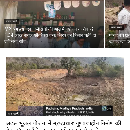
ताजा ख़बरें
ताजा ख़बरें
MP News: दवा एजेंसियों की आड़ में नशे का कारोबार?
1.34 लाख बोतल ऑनरेक्स कफ सिरप का हिसाब नहीं, दो
पन्ना: वन क्
एजेंसियां सील
उड़नदस्ता द
ताजा ख़बरें
अटल भूजल योजना में भ्रष्टाचार: गुणवत्ताहीन निर्माण की