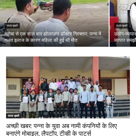
ताजा ख़बरें
ताजा ख़बरें
महोबा से एक साल बाद झोलाछाप डॉक्टर गिरफ्तार: पन्ना में
उद्योग-व्याप
गलत इलाज के कारण महिला की हुई थी मौत
व्यापार समझौ
ताजा ख़बरें
अच्छी खबर: पन्ना के युवा अब नामी कंपनियों के लिए
बनाएंगे मोबाइल, लैपटॉप, टीव्ही के पार्ट्स