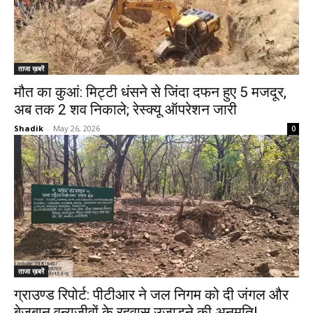
ताजा ख़बरें
मौत का कुआं: मिट्टी धंसने से जिंदा दफन हुए 5 मजदूर,
अब तक 2 शव निकाले; रेस्क्यू ऑपरेशन जारी
Shadik
-
May 26, 2026
0
ताजा ख़बरें
ग्राउण्ड रिपोर्ट: पीटीआर ने जल निगम को दी जंगल और
बेजुबान वन्यजीवों के रहवास उजाड़ने की अनुमति!