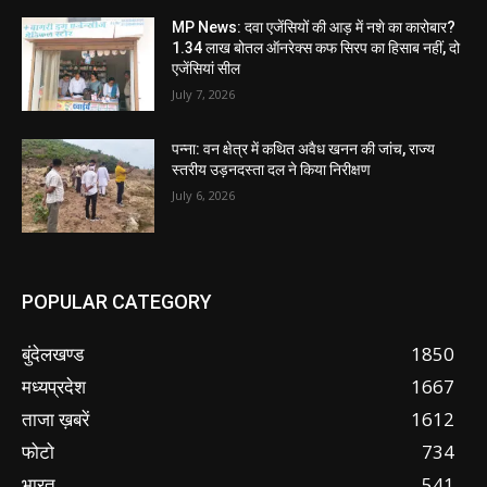
MP News: दवा एजेंसियों की आड़ में नशे का कारोबार?
1.34 लाख बोतल ऑनरेक्स कफ सिरप का हिसाब नहीं, दो
एजेंसियां सील
July 7, 2026
पन्ना: वन क्षेत्र में कथित अवैध खनन की जांच, राज्य
स्तरीय उड़नदस्ता दल ने किया निरीक्षण
July 6, 2026
POPULAR CATEGORY
बुंदेलखण्ड
1850
मध्यप्रदेश
1667
ताजा ख़बरें
1612
फोटो
734
भारत
541