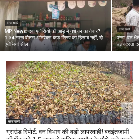
ताजा ख़बरें
ताजा ख़बरें
MP News: दवा एजेंसियों की आड़ में नशे का कारोबार?
1.34 लाख बोतल ऑनरेक्स कफ सिरप का हिसाब नहीं, दो
पन्ना: वन क्
एजेंसियां सील
उड़नदस्ता द
ताजा ख़बरें
ग्राउंड रिपोर्ट: वन विभाग की बड़ी लापरवाही! बदइंतजामी