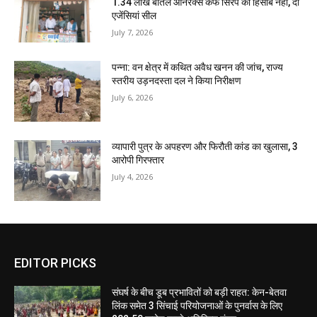
1.34 लाख बोतल ऑनरेक्स कफ सिरप का हिसाब नहीं, दो
एजेंसियां सील
July 7, 2026
पन्ना: वन क्षेत्र में कथित अवैध खनन की जांच, राज्य
स्तरीय उड़नदस्ता दल ने किया निरीक्षण
July 6, 2026
व्यापारी पुत्र के अपहरण और फिरौती कांड का खुलासा, 3
आरोपी गिरफ्तार
July 4, 2026
EDITOR PICKS
संघर्ष के बीच डूब प्रभावितों को बड़ी राहत: केन-बेतवा
लिंक समेत 3 सिंचाई परियोजनाओं के पुनर्वास के लिए