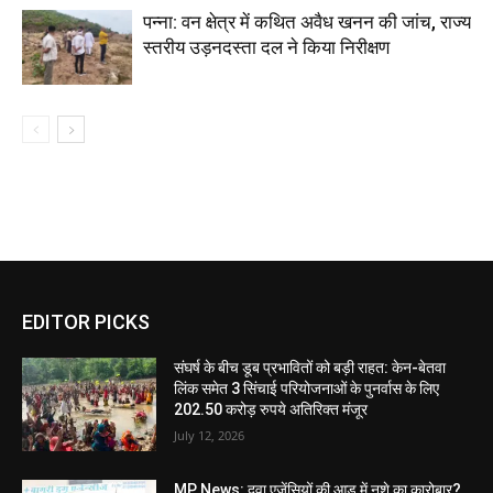
पन्ना: वन क्षेत्र में कथित अवैध खनन की जांच, राज्य
स्तरीय उड़नदस्ता दल ने किया निरीक्षण
EDITOR PICKS
संघर्ष के बीच डूब प्रभावितों को बड़ी राहत: केन-बेतवा
लिंक समेत 3 सिंचाई परियोजनाओं के पुनर्वास के लिए
202.50 करोड़ रुपये अतिरिक्त मंजूर
July 12, 2026
MP News: दवा एजेंसियों की आड़ में नशे का कारोबार?