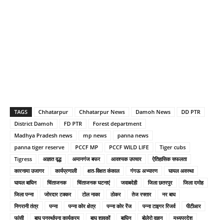
TAGS
Chhatarpur
Chhatarpur News
Damoh News
DD PTR
District Damoh
FD PTR
Forest department
Madhya Pradesh news
mp news
panna news
panna tiger reserve
PCCF MP
PCCF WILD LIFE
Tiger cubs
Tigress
अज्ञात वृद्ध
अमानगंज बफर
आवश्यक उपचार
ऐतिहासिक सफलता
कारनामा उजागर
कार्यप्रणाली
क्षत-विक्षत कंकाल
गंगऊ अभ्यारण
घायल अवस्था
घायल बाघिन
चिंताजनक
चिंताजनक घटनाएं
जवाबदेही
जिला छतरपुर
जिला दमोह
जिला पन्ना
जोरदार टक्कर
टोल नाका
ठोकर
तेज रफ्तार
नर बाघ
निगरानी तंत्र
पन्ना
पन्ना कोर क्षेत्र
पन्ना कोर रेंज
पन्ना टाइगर रिजर्व
पीटीआर
फांसी
बाघ पुनर्स्थापना कार्यक्रम
बाघ शावकों
बाघिन
बोलेरो वाहन
मध्यप्रदेश