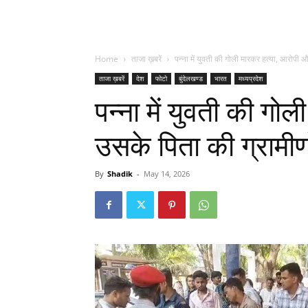
Home
ताजा ख़बरें
पन्ना में युवती की गोली मारकर हत्या, आरोपी 
ताजा ख़बरें
देश
फोटो
बुंदेलखण्ड
भारत
मध्यप्रदेश
पन्ना में युवती की ग
उसके पिता की ग्रामीणो
By
Shadik
-
May 14, 2026