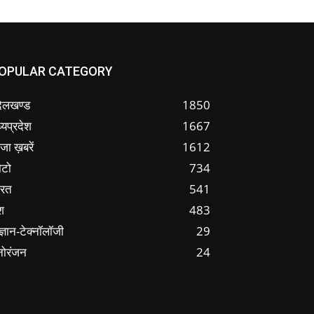
OPULAR CATEGORY
ंदेलखण्ड
1850
्यप्रदेश
1667
जा ख़बरें
1612
ोटो
734
ारत
541
श
483
ज्ञान-टेक्नॉलॉजी
29
नोरंजन
24