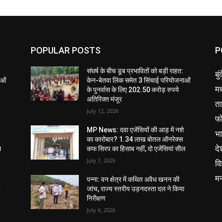
POPULAR POSTS
P
संघर्ष के बीच डूब प्रभावितों को बड़ी राहत:
बु
ाओं
केन-बेतवा लिंक समेत 3 सिंचाई परियोजनाओं
मध
के पुनर्वास के लिए 202.50 करोड़ रुपये
अतिरिक्त मंजूर
ता
July 12, 2026
फ
MP News: दवा एजेंसियों की आड़ में नशे
भ
का कारोबार? 1.34 लाख बोतल ऑनरेक्स
दे
ल
कफ सिरप का हिसाब नहीं, दो एजेंसियां सील
July 7, 2026
वि
म
पन्ना: वन क्षेत्र में कथित अवैध खनन की
ा
जांच, राज्य स्तरीय उड़नदस्ता दल ने किया
निरीक्षण
July 6, 2026