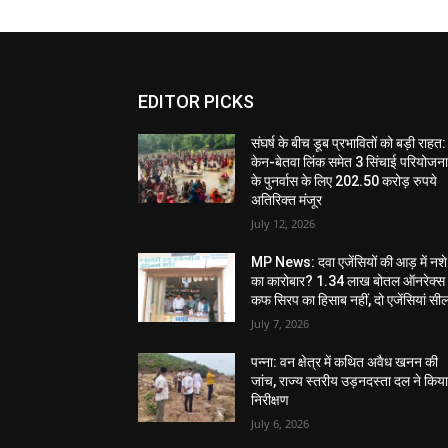
EDITOR PICKS
संघर्ष के बीच डूब प्रभावितों को बड़ी राहत:
केन-बेतवा लिंक समेत 3 सिंचाई परियोजन
के पुनर्वास के लिए 202.50 करोड़ रुपये
अतिरिक्त मंजूर
July 12, 2026
MP News: दवा एजेंसियों की आड़ में नशे
का कारोबार? 1.34 लाख बोतल ऑनरेक्स
कफ सिरप का हिसाब नहीं, दो एजेंसियां सी
July 7, 2026
पन्ना: वन क्षेत्र में कथित अवैध खनन की
जांच, राज्य स्तरीय उड़नदस्ता दल ने किय
निरीक्षण
July 6, 2026