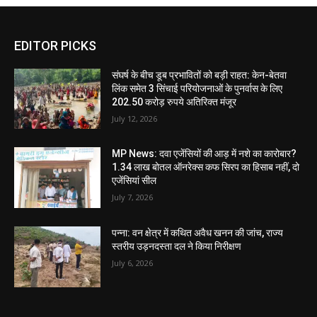
EDITOR PICKS
संघर्ष के बीच डूब प्रभावितों को बड़ी राहत: केन-बेतवा
लिंक समेत 3 सिंचाई परियोजनाओं के पुनर्वास के लिए
202.50 करोड़ रुपये अतिरिक्त मंजूर
July 12, 2026
MP News: दवा एजेंसियों की आड़ में नशे का कारोबार?
1.34 लाख बोतल ऑनरेक्स कफ सिरप का हिसाब नहीं, दो
एजेंसियां सील
July 7, 2026
पन्ना: वन क्षेत्र में कथित अवैध खनन की जांच, राज्य
स्तरीय उड़नदस्ता दल ने किया निरीक्षण
July 6, 2026