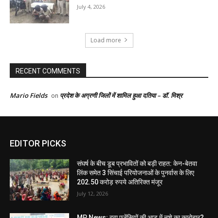
July 4, 2026
Load more
RECENT COMMENTS
Mario Fields
प्रदेश के अग्रणी जिलों में शामिल हुआ दतिया – डॉ. मिश्र
on
EDITOR PICKS
संघर्ष के बीच डूब प्रभावितों को बड़ी राहत: केन-बेतवा
लिंक समेत 3 सिंचाई परियोजनाओं के पुनर्वास के लिए
202.50 करोड़ रुपये अतिरिक्त मंजूर
July 12, 2026
MP News: दवा एजेंसियों की आड़ में नशे का कारोबार?