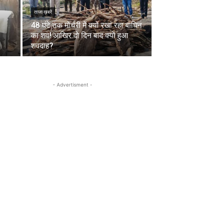
ताजा ख़बरें
48 घंटे तक मोर्चरी में क्यों रखा रहा बाघिन
का शव! आखिर दो दिन बाद क्यों हुआ
शवदाह?
- Advertisment -