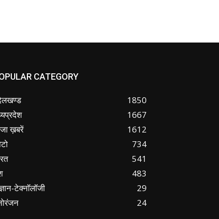
OPULAR CATEGORY
ंदेलखण्ड
1850
्यप्रदेश
1667
जा ख़बरें
1612
ोटो
734
ारत
541
श
483
ज्ञान-टेक्नॉलॉजी
29
नोरंजन
24