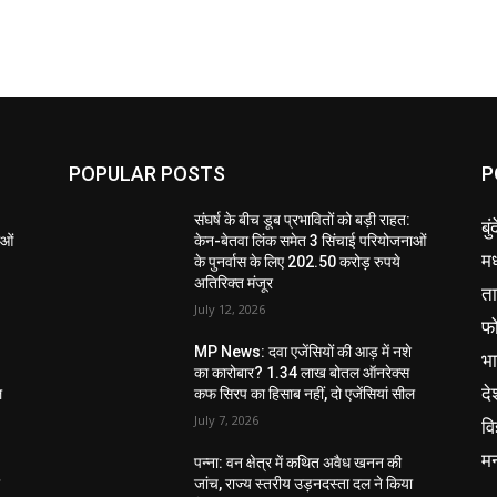
POPULAR POSTS
P
संघर्ष के बीच डूब प्रभावितों को बड़ी राहत:
बु
ाओं
केन-बेतवा लिंक समेत 3 सिंचाई परियोजनाओं
मध
के पुनर्वास के लिए 202.50 करोड़ रुपये
अतिरिक्त मंजूर
ता
July 12, 2026
फ
MP News: दवा एजेंसियों की आड़ में नशे
भ
का कारोबार? 1.34 लाख बोतल ऑनरेक्स
दे
ल
कफ सिरप का हिसाब नहीं, दो एजेंसियां सील
July 7, 2026
वि
म
पन्ना: वन क्षेत्र में कथित अवैध खनन की
ा
जांच, राज्य स्तरीय उड़नदस्ता दल ने किया