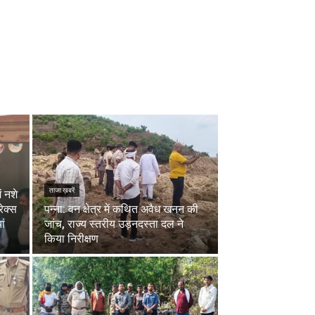
ताजा ख़बरें
ं नशे
ेक्स
पन्ना: वन क्षेत्र में कथित अवैध खनन की
ां
जांच, राज्य स्तरीय उड़नदस्ता दल ने
किया निरीक्षण