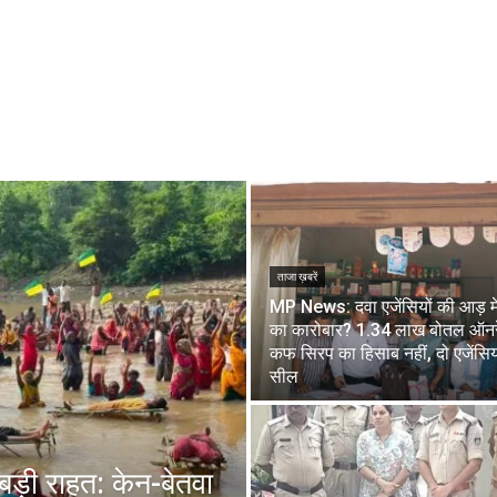
ताजा ख़बरें
MP News: दवा एजेंसियों की आड़ मे
का कारोबार? 1.34 लाख बोतल ऑनर
कफ सिरप का हिसाब नहीं, दो एजेंसिय
सील
 बड़ी राहत: केन-बेतवा