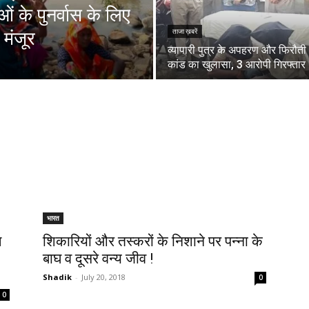
 के पुनर्वास के लिए
मंजूर
ताजा ख़बरें
व्यापारी पुत्र के अपहरण और फिरौती
कांड का खुलासा, 3 आरोपी गिरफ्तार
भारत
ि
शिकारियों और तस्करों के निशाने पर पन्ना के
बाघ व दूसरे वन्य जीव !
Shadik
-
July 20, 2018
0
0