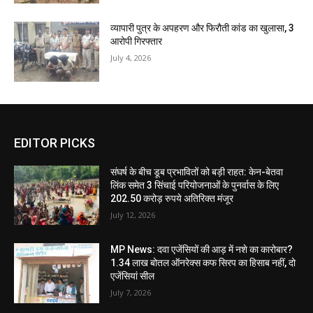
व्यापारी पुत्र के अपहरण और फिरौती कांड का खुलासा, 3
आरोपी गिरफ्तार
July 4, 2026
EDITOR PICKS
संघर्ष के बीच डूब प्रभावितों को बड़ी राहत: केन-बेतवा
लिंक समेत 3 सिंचाई परियोजनाओं के पुनर्वास के लिए
202.50 करोड़ रुपये अतिरिक्त मंजूर
July 12, 2026
MP News: दवा एजेंसियों की आड़ में नशे का कारोबार?
1.34 लाख बोतल ऑनरेक्स कफ सिरप का हिसाब नहीं, दो
एजेंसियां सील
July 7, 2026