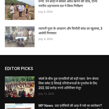
पन्ना: वन क्षेत्र में कथित अवैध खनन की जांच, राज्य
स्तरीय उड़नदस्ता दल ने किया निरीक्षण
July 6, 2026
व्यापारी पुत्र के अपहरण और फिरौती कांड का खुलासा, 3
आरोपी गिरफ्तार
July 4, 2026
EDITOR PICKS
संघर्ष के बीच डूब प्रभावितों को बड़ी राहत: केन-बेतवा
लिंक समेत 3 सिंचाई परियोजनाओं के पुनर्वास के लिए
202.50 करोड़ रुपये अतिरिक्त मंजूर
July 12, 2026
MP News: दवा एजेंसियों की आड़ में नशे का कारोबार?