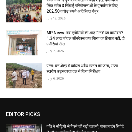
लिंक समेत 3 सिंचाई परियोजनाओं के पुनर्वास के लिए
202.50 करोड़ रुपये अतिरिक्त मंजूर
July 12, 2026
MP News: दवा एजेंसियों की आड़ में नशे का कारोबार?
1.34 लाख बोतल ऑनरेक्स कफ सिरप का हिसाब नहीं, दो
एजेंसियां सील
July 7, 2026
पन्ना: वन क्षेत्र में कथित अवैध खनन की जांच, राज्य
स्तरीय उड़नदस्ता दल ने किया निरीक्षण
July 6, 2026
EDITOR PICKS
पति ने सीढ़ियों से गिरने की गढ़ी कहानी, पोस्टमार्टम रिपोर्ट
ने खोला नवविवाहिता की मौत का राज