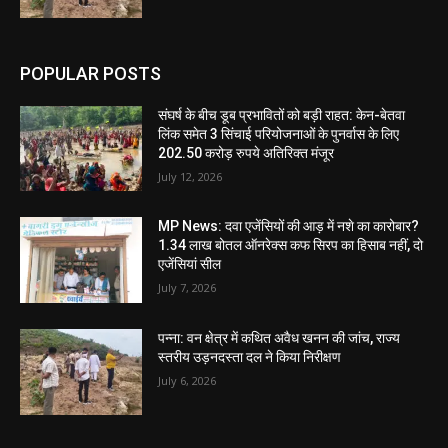
POPULAR POSTS
संघर्ष के बीच डूब प्रभावितों को बड़ी राहत: केन-बेतवा
लिंक समेत 3 सिंचाई परियोजनाओं के पुनर्वास के लिए
202.50 करोड़ रुपये अतिरिक्त मंजूर
July 12, 2026
MP News: दवा एजेंसियों की आड़ में नशे का कारोबार?
1.34 लाख बोतल ऑनरेक्स कफ सिरप का हिसाब नहीं, दो
एजेंसियां सील
July 7, 2026
पन्ना: वन क्षेत्र में कथित अवैध खनन की जांच, राज्य
स्तरीय उड़नदस्ता दल ने किया निरीक्षण
July 6, 2026