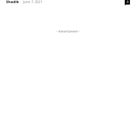
Shadik
-
June 7, 2021
0
- Advertisment -