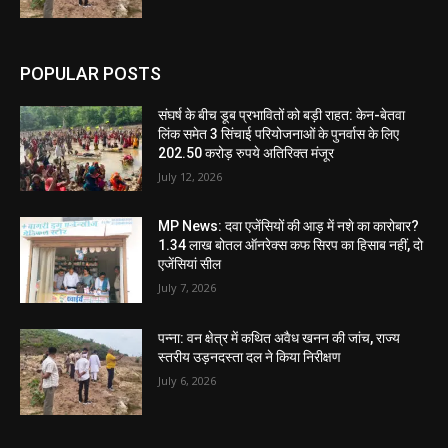
POPULAR POSTS
संघर्ष के बीच डूब प्रभावितों को बड़ी राहत: केन-बेतवा
लिंक समेत 3 सिंचाई परियोजनाओं के पुनर्वास के लिए
202.50 करोड़ रुपये अतिरिक्त मंजूर
July 12, 2026
MP News: दवा एजेंसियों की आड़ में नशे का कारोबार?
1.34 लाख बोतल ऑनरेक्स कफ सिरप का हिसाब नहीं, दो
एजेंसियां सील
July 7, 2026
पन्ना: वन क्षेत्र में कथित अवैध खनन की जांच, राज्य
स्तरीय उड़नदस्ता दल ने किया निरीक्षण
July 6, 2026