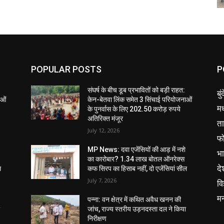
POPULAR POSTS
P
संघर्ष के बीच डूब प्रभावितों को बड़ी राहत:
बु
ाओं
केन-बेतवा लिंक समेत 3 सिंचाई परियोजनाओं
मध
के पुनर्वास के लिए 202.50 करोड़ रुपये
अतिरिक्त मंजूर
ता
July 12, 2026
फ
MP News: दवा एजेंसियों की आड़ में नशे
भ
का कारोबार? 1.34 लाख बोतल ऑनरेक्स
दे
ल
कफ सिरप का हिसाब नहीं, दो एजेंसियां सील
July 7, 2026
वि
म
पन्ना: वन क्षेत्र में कथित अवैध खनन की
ा
जांच, राज्य स्तरीय उड़नदस्ता दल ने किया
निरीक्षण