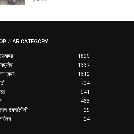
OPULAR CATEGORY
ंदेलखण्ड
1850
्यप्रदेश
1667
जा ख़बरें
1612
ोटो
734
ारत
541
श
483
ज्ञान-टेक्नॉलॉजी
29
नोरंजन
24