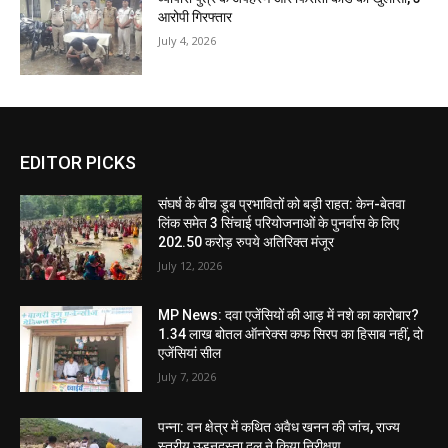
आरोपी गिरफ्तार
July 4, 2026
EDITOR PICKS
संघर्ष के बीच डूब प्रभावितों को बड़ी राहत: केन-बेतवा
लिंक समेत 3 सिंचाई परियोजनाओं के पुनर्वास के लिए
202.50 करोड़ रुपये अतिरिक्त मंजूर
July 12, 2026
MP News: दवा एजेंसियों की आड़ में नशे का कारोबार?
1.34 लाख बोतल ऑनरेक्स कफ सिरप का हिसाब नहीं, दो
एजेंसियां सील
July 7, 2026
पन्ना: वन क्षेत्र में कथित अवैध खनन की जांच, राज्य
स्तरीय उड़नदस्ता दल ने किया निरीक्षण