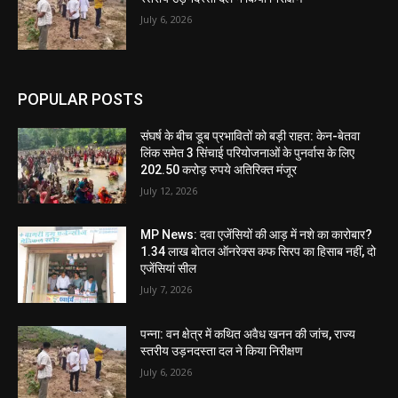
July 6, 2026
POPULAR POSTS
संघर्ष के बीच डूब प्रभावितों को बड़ी राहत: केन-बेतवा
लिंक समेत 3 सिंचाई परियोजनाओं के पुनर्वास के लिए
202.50 करोड़ रुपये अतिरिक्त मंजूर
July 12, 2026
MP News: दवा एजेंसियों की आड़ में नशे का कारोबार?
1.34 लाख बोतल ऑनरेक्स कफ सिरप का हिसाब नहीं, दो
एजेंसियां सील
July 7, 2026
पन्ना: वन क्षेत्र में कथित अवैध खनन की जांच, राज्य
स्तरीय उड़नदस्ता दल ने किया निरीक्षण
July 6, 2026