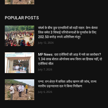
POPULAR POSTS
संघर्ष के बीच डूब प्रभावितों को बड़ी राहत: केन-बेतवा
लिंक समेत 3 सिंचाई परियोजनाओं के पुनर्वास के लिए
202.50 करोड़ रुपये अतिरिक्त मंजूर
July 12, 2026
MP News: दवा एजेंसियों की आड़ में नशे का कारोबार?
1.34 लाख बोतल ऑनरेक्स कफ सिरप का हिसाब नहीं, दो
एजेंसियां सील
July 7, 2026
पन्ना: वन क्षेत्र में कथित अवैध खनन की जांच, राज्य
स्तरीय उड़नदस्ता दल ने किया निरीक्षण
July 6, 2026