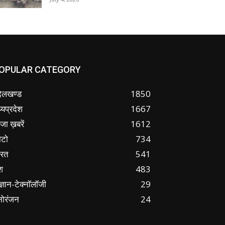
OPULAR CATEGORY
ंदेलखण्ड
1850
्यप्रदेश
1667
जा ख़बरें
1612
ोटो
734
ारत
541
श
483
ज्ञान-टेक्नॉलॉजी
29
नोरंजन
24