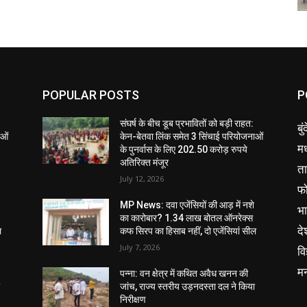
POPULAR POSTS
P
संघर्ष के बीच डूब प्रभावितों को बड़ी राहत:
बु
ाओं
केन-बेतवा लिंक समेत 3 सिंचाई परियोजनाओं
मध
के पुनर्वास के लिए 202.50 करोड़ रुपये
अतिरिक्त मंजूर
ता
July 12, 2026
फ
MP News: दवा एजेंसियों की आड़ में नशे
भ
का कारोबार? 1.34 लाख बोतल ऑनरेक्स
दे
ल
कफ सिरप का हिसाब नहीं, दो एजेंसियां सील
July 7, 2026
वि
म
पन्ना: वन क्षेत्र में कथित अवैध खनन की
ा
जांच, राज्य स्तरीय उड़नदस्ता दल ने किया
निरीक्षण