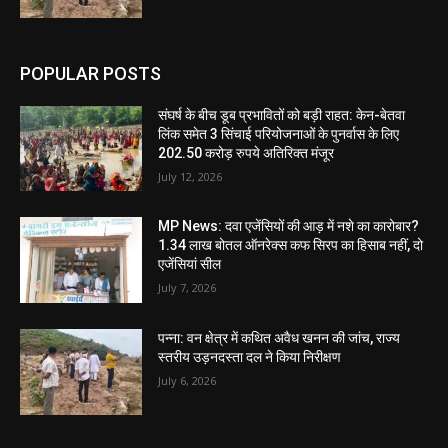
POPULAR POSTS
संघर्ष के बीच डूब प्रभावितों को बड़ी राहत: केन-बेतवा
लिंक समेत 3 सिंचाई परियोजनाओं के पुनर्वास के लिए
202.50 करोड़ रुपये अतिरिक्त मंजूर
July 12, 2026
MP News: दवा एजेंसियों की आड़ में नशे का कारोबार?
1.34 लाख बोतल ऑनरेक्स कफ सिरप का हिसाब नहीं, दो
एजेंसियां सील
July 7, 2026
पन्ना: वन क्षेत्र में कथित अवैध खनन की जांच, राज्य
स्तरीय उड़नदस्ता दल ने किया निरीक्षण
July 6, 2026