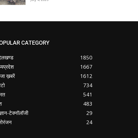
OPULAR CATEGORY
ंदेलखण्ड
1850
्यप्रदेश
1667
जा ख़बरें
1612
ोटो
734
ारत
541
श
483
ज्ञान-टेक्नॉलॉजी
29
नोरंजन
24