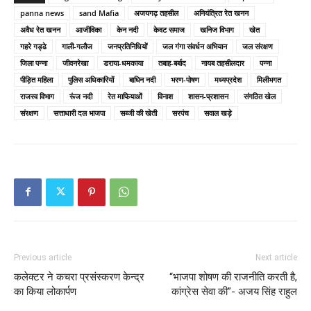
panna news
sand Mafia
अजयगढ़ तहसील
अनियंत्रित रेत खनन
अवैध रेत खनन
आजीविका
केन नदी
केवट समाज
खनिज विभाग
खेत
गहरे गड्ढे
गाली-गलौज
जनप्रतिनिधियों
जल गंगा संवर्धन अभियान
जल संरक्षण
जिला पन्ना
जीवनरेखा
डराया-धमकाया
तबाह-बर्बाद
नायब तहसीलदार
पन्ना
पीड़ित महिला
पुलिस अधिकारियों
बाघिन नदी
भरण-पोषण
मध्यप्रदेश
मिलीभगत
राजस्व विभाग
रूंज नदी
रेत माफियाओं
विनाश
शासन-प्रशासन
संगठित खेल
संरक्षण
सत्ताधारी दल भाजपा
सब्जी की खेती
सरपंच
सवाल खड़े
Previous article
Next article
कलेक्टर ने कचरा प्रसंस्करण केन्द्र
“भाजपा शोषण की राजनीति करती है,
का किया लोकार्पण
कांग्रेस सेवा की”- अजय सिंह राहुल