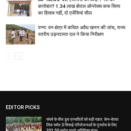
कारोबार? 1.34 लाख बोतल ऑनरेक्स कफ सिरप
का हिसाब नहीं, दो एजेंसियां सील
पन्ना: वन क्षेत्र में कथित अवैध खनन की जांच, राज्य
स्तरीय उड़नदस्ता दल ने किया निरीक्षण
EDITOR PICKS
संघर्ष के बीच डूब प्रभावितों को बड़ी राहत: केन-बेतवा
लिंक समेत 3 सिंचाई परियोजनाओं के पुनर्वास के लिए
202.50 करोड़ रुपये अतिरिक्त मंजूर