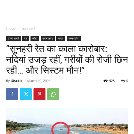
Home
ताजा ख़बरें
ताजा ख़बरें
देश
फोटो
बुंदेलखण्ड
भारत
मध्यप्रदेश
“सुनहरी रेत का काला कारोबार:
नदियां उजड़ रहीं, गरीबों की रोजी छिन
रही… और सिस्टम मौन!”
By
Shadik
-
March 19, 2026
928
0