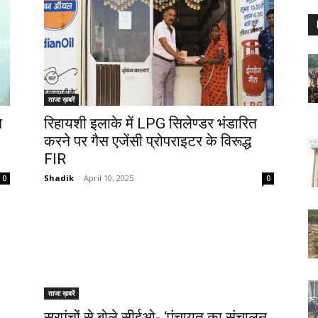
ताजा ख़बरें
न
रिहायशी इलाके में LPG सिलेण्डर भंडारित
करने पर गैस एजेंसी प्रोपराइटर के विरूद्ध
FIR
Shadik
-
April 10, 2025
0
0
ताजा ख़बरें
सरपंचों से बोले सीईओ- ‘पंचायत का संचालन