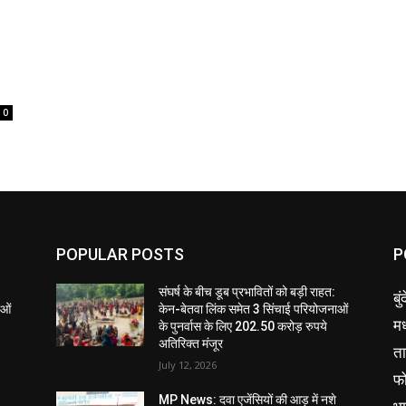
0
POPULAR POSTS
P
संघर्ष के बीच डूब प्रभावितों को बड़ी राहत:
बु
ाओं
केन-बेतवा लिंक समेत 3 सिंचाई परियोजनाओं
मध
के पुनर्वास के लिए 202.50 करोड़ रुपये
अतिरिक्त मंजूर
ता
July 12, 2026
फ
MP News: दवा एजेंसियों की आड़ में नशे