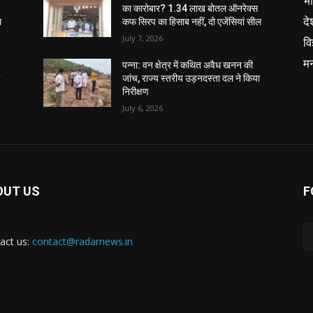
भ
का कारोबार? 1.34 लाख बोतल ऑनरेक्स
दे
ल
कफ सिरप का हिसाब नहीं, दो एजेंसियां सील
July 7, 2026
वि
म
पन्ना: वन क्षेत्र में कथित अवैध खनन की
ा
जांच, राज्य स्तरीय उड़नदस्ता दल ने किया
निरीक्षण
July 6, 2026
OUT US
F
act us:
contact@radarnews.in