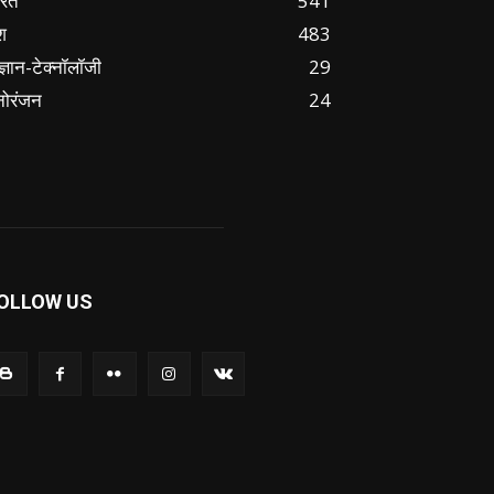
ारत
541
श
483
ज्ञान-टेक्नॉलॉजी
29
नोरंजन
24
OLLOW US