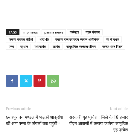
TAGS
mp news
panna news
कलेक्टर
ग्राम पंचायत
जनपद पंचायत सीईओ
धारा 40
पंचायत राज एवं ग्राम स्वराज अधिनियम
पद से पृथक
पन्ना
प्रधान
मध्यप्रदेश
सरपंच
सामुदायिक स्वच्छता परिसर
स्वच्छ भारत मिशन
Previous article
Next article
छतरपुर वन मण्डल में भड़की आक्रोश
सरकारी गृह प्रवेश : जिले के 18 हजार
की आग पन्ना के जंगलों तक पहुंची !
पीएम आवासों में कराया जायेगा सामूहिक
गृह प्रवेश