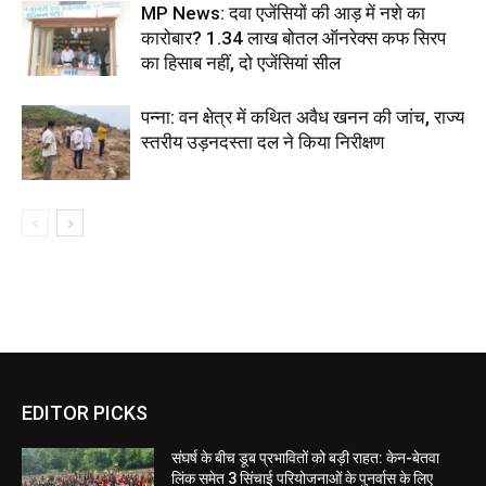
MP News: दवा एजेंसियों की आड़ में नशे का
कारोबार? 1.34 लाख बोतल ऑनरेक्स कफ सिरप
का हिसाब नहीं, दो एजेंसियां सील
पन्ना: वन क्षेत्र में कथित अवैध खनन की जांच, राज्य
स्तरीय उड़नदस्ता दल ने किया निरीक्षण
EDITOR PICKS
संघर्ष के बीच डूब प्रभावितों को बड़ी राहत: केन-बेतवा
लिंक समेत 3 सिंचाई परियोजनाओं के पुनर्वास के लिए