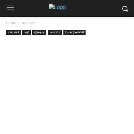
Home
ताजा ख़बरें
ताजा ख़बरें
फोटो
बुंदेलखण्ड
मध्यप्रदेश
विज्ञान-टेक्नॉलॉजी