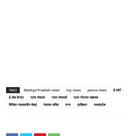
TAGS
Madhya Pradesh news
mp news
panna news
ई-कोर्ट
ई-सेवा केन्द्र
ग्राम पंचायत
ग्राम पंचायतों
ग्राम रोजगार सहायक
चिन्हित न्यायालयीन सेवाएं
पंचायत सचिव
पन्ना
प्रशिक्षण
मध्यप्रदेश