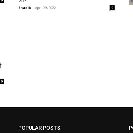
0
Shadik
-
April 29, 2022
0
ं
0
POPULAR POSTS
P