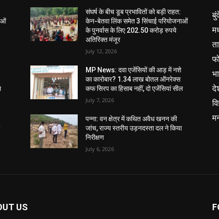
संघर्ष के बीच डूब प्रभावितों को बड़ी राहत:
बु
ाओं
केन-बेतवा लिंक समेत 3 सिंचाई परियोजनाओं
मध
के पुनर्वास के लिए 202.50 करोड़ रुपये
अतिरिक्त मंजूर
ता
July 12, 2026
फ
MP News: दवा एजेंसियों की आड़ में नशे
भ
का कारोबार? 1.34 लाख बोतल ऑनरेक्स
दे
ल
कफ सिरप का हिसाब नहीं, दो एजेंसियां सील
July 7, 2026
वि
म
पन्ना: वन क्षेत्र में कथित अवैध खनन की
ा
जांच, राज्य स्तरीय उड़नदस्ता दल ने किया
निरीक्षण
July 6, 2026
OUT US
F