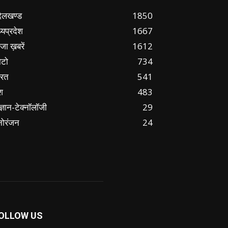
ंदेलखण्ड
1850
्यप्रदेश
1667
जा ख़बरें
1612
ोटो
734
ारत
541
श
483
ज्ञान-टेक्नॉलॉजी
29
नोरंजन
24
OLLOW US