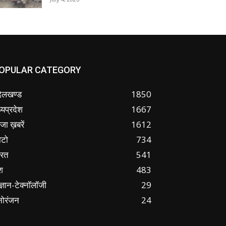
OPULAR CATEGORY
ंदेलखण्ड
1850
्यप्रदेश
1667
जा ख़बरें
1612
ोटो
734
ारत
541
श
483
ज्ञान-टेक्नॉलॉजी
29
नोरंजन
24