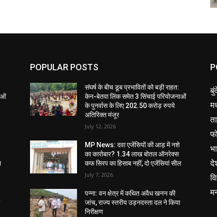
POPULAR POSTS
P
संघर्ष के बीच डूब प्रभावितों को बड़ी राहत:
बु
ाओं
केन-बेतवा लिंक समेत 3 सिंचाई परियोजनाओं
मध
के पुनर्वास के लिए 202.50 करोड़ रुपये
अतिरिक्त मंजूर
ता
July 12, 2026
फ
MP News: दवा एजेंसियों की आड़ में नशे
भ
का कारोबार? 1.34 लाख बोतल ऑनरेक्स
दे
ल
कफ सिरप का हिसाब नहीं, दो एजेंसियां सील
July 7, 2026
वि
म
पन्ना: वन क्षेत्र में कथित अवैध खनन की
ा
जांच, राज्य स्तरीय उड़नदस्ता दल ने किया
निरीक्षण