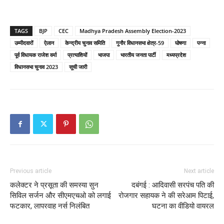
TAGS
BJP
CEC
Madhya Pradesh Assembly Election-2023
उम्मीदवारों
ऐलान
केन्द्रीय चुनाव समिति
गुनौर विधानसभा क्षेत्र-59
घोषणा
पन्ना
पूर्व विधायक राजेश वर्मा
प्रत्याशियों
भाजपा
भारतीय जनता पार्टी
मध्यप्रदेश
विधानसभा चुनाव 2023
सूची जारी
Previous article
Next article
कलेक्टर ने प्रसूता की समस्या सुन
दबंगई : आदिवासी सरपंच पति की
सिविल सर्जन और सीएमएचओ को लगाई
रोजगार सहायक ने की सरेआम पिटाई,
फटकार, लापरवाह नर्स निलंबित
घटना का वीडियो वायरल