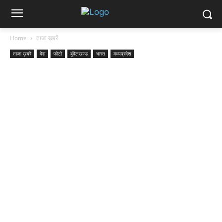
Home
ताजा ख़बरें
ताजा ख़बरें
देश
फोटो
बुंदेलखण्ड
भारत
मध्यप्रदेश