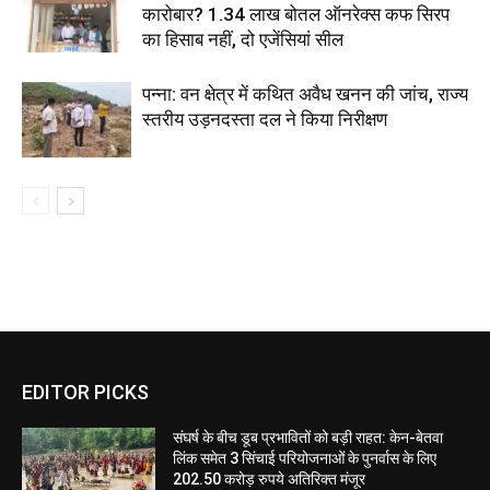
कारोबार? 1.34 लाख बोतल ऑनरेक्स कफ सिरप
का हिसाब नहीं, दो एजेंसियां सील
पन्ना: वन क्षेत्र में कथित अवैध खनन की जांच, राज्य
स्तरीय उड़नदस्ता दल ने किया निरीक्षण
EDITOR PICKS
संघर्ष के बीच डूब प्रभावितों को बड़ी राहत: केन-बेतवा
लिंक समेत 3 सिंचाई परियोजनाओं के पुनर्वास के लिए
202.50 करोड़ रुपये अतिरिक्त मंजूर