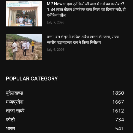
MP News: दवा एजेंसियों की आड़ में नशे का कारोबार?
1.34 लाख बोतल ऑनरेक्स कफ सिरप का हिसाब नहीं, दो
एजेंसियां सील
July 7, 2026
पन्ना: वन क्षेत्र में कथित अवैध खनन की जांच, राज्य
स्तरीय उड़नदस्ता दल ने किया निरीक्षण
July 6, 2026
POPULAR CATEGORY
बुंदेलखण्ड
1850
मध्यप्रदेश
1667
ताजा ख़बरें
1612
फोटो
734
भारत
541