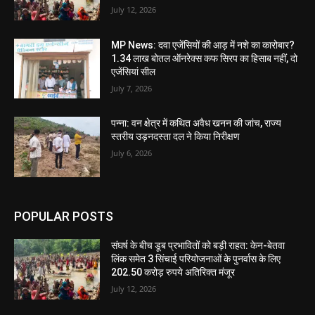
July 12, 2026
MP News: दवा एजेंसियों की आड़ में नशे का कारोबार?
1.34 लाख बोतल ऑनरेक्स कफ सिरप का हिसाब नहीं, दो
एजेंसियां सील
July 7, 2026
पन्ना: वन क्षेत्र में कथित अवैध खनन की जांच, राज्य
स्तरीय उड़नदस्ता दल ने किया निरीक्षण
July 6, 2026
POPULAR POSTS
संघर्ष के बीच डूब प्रभावितों को बड़ी राहत: केन-बेतवा
लिंक समेत 3 सिंचाई परियोजनाओं के पुनर्वास के लिए
202.50 करोड़ रुपये अतिरिक्त मंजूर
July 12, 2026