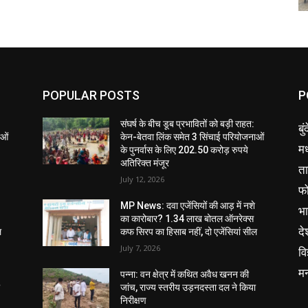
POPULAR POSTS
P
संघर्ष के बीच डूब प्रभावितों को बड़ी राहत:
बु
ाओं
केन-बेतवा लिंक समेत 3 सिंचाई परियोजनाओं
मध
के पुनर्वास के लिए 202.50 करोड़ रुपये
अतिरिक्त मंजूर
ता
July 12, 2026
फ
MP News: दवा एजेंसियों की आड़ में नशे
भ
का कारोबार? 1.34 लाख बोतल ऑनरेक्स
दे
ल
कफ सिरप का हिसाब नहीं, दो एजेंसियां सील
July 7, 2026
वि
म
पन्ना: वन क्षेत्र में कथित अवैध खनन की
ा
जांच, राज्य स्तरीय उड़नदस्ता दल ने किया
निरीक्षण