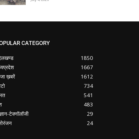
OPULAR CATEGORY
ंदेलखण्ड
1850
्यप्रदेश
1667
जा ख़बरें
1612
ोटो
734
ारत
541
श
483
ज्ञान-टेक्नॉलॉजी
29
नोरंजन
24