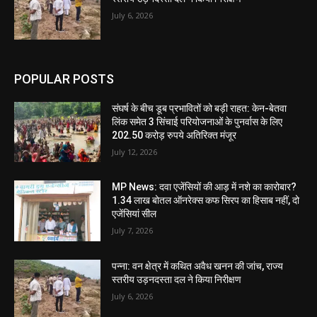
July 6, 2026
POPULAR POSTS
संघर्ष के बीच डूब प्रभावितों को बड़ी राहत: केन-बेतवा
लिंक समेत 3 सिंचाई परियोजनाओं के पुनर्वास के लिए
202.50 करोड़ रुपये अतिरिक्त मंजूर
July 12, 2026
MP News: दवा एजेंसियों की आड़ में नशे का कारोबार?
1.34 लाख बोतल ऑनरेक्स कफ सिरप का हिसाब नहीं, दो
एजेंसियां सील
July 7, 2026
पन्ना: वन क्षेत्र में कथित अवैध खनन की जांच, राज्य
स्तरीय उड़नदस्ता दल ने किया निरीक्षण
July 6, 2026