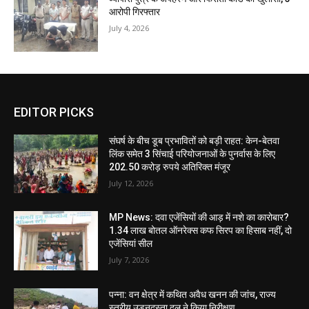
आरोपी गिरफ्तार
July 4, 2026
EDITOR PICKS
संघर्ष के बीच डूब प्रभावितों को बड़ी राहत: केन-बेतवा
लिंक समेत 3 सिंचाई परियोजनाओं के पुनर्वास के लिए
202.50 करोड़ रुपये अतिरिक्त मंजूर
July 12, 2026
MP News: दवा एजेंसियों की आड़ में नशे का कारोबार?
1.34 लाख बोतल ऑनरेक्स कफ सिरप का हिसाब नहीं, दो
एजेंसियां सील
July 7, 2026
पन्ना: वन क्षेत्र में कथित अवैध खनन की जांच, राज्य
स्तरीय उड़नदस्ता दल ने किया निरीक्षण