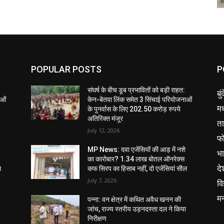
POPULAR POSTS
P
संघर्ष के बीच डूब प्रभावितों को बड़ी राहत:
बु
ाओं
केन-बेतवा लिंक समेत 3 सिंचाई परियोजनाओं
मध
के पुनर्वास के लिए 202.50 करोड़ रुपये
अतिरिक्त मंजूर
ता
July 12, 2026
फ
MP News: दवा एजेंसियों की आड़ में नशे
भ
का कारोबार? 1.34 लाख बोतल ऑनरेक्स
दे
ल
कफ सिरप का हिसाब नहीं, दो एजेंसियां सील
July 7, 2026
वि
म
पन्ना: वन क्षेत्र में कथित अवैध खनन की
ा
जांच, राज्य स्तरीय उड़नदस्ता दल ने किया
निरीक्षण