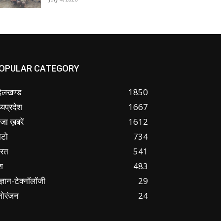
OPULAR CATEGORY
ंदेलखण्ड
1850
्यप्रदेश
1667
जा ख़बरें
1612
ोटो
734
ारत
541
श
483
ज्ञान-टेक्नॉलॉजी
29
नोरंजन
24