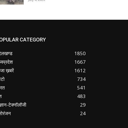
OPULAR CATEGORY
ंदेलखण्ड
1850
्यप्रदेश
1667
जा ख़बरें
1612
ोटो
734
ारत
541
श
483
ज्ञान-टेक्नॉलॉजी
29
नोरंजन
24