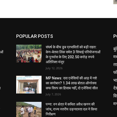
POPULAR POSTS
P
संघर्ष के बीच डूब प्रभावितों को बड़ी राहत:
बु
ाओं
केन-बेतवा लिंक समेत 3 सिंचाई परियोजनाओं
मध
के पुनर्वास के लिए 202.50 करोड़ रुपये
अतिरिक्त मंजूर
ता
July 12, 2026
फ
MP News: दवा एजेंसियों की आड़ में नशे
भ
का कारोबार? 1.34 लाख बोतल ऑनरेक्स
दे
ल
कफ सिरप का हिसाब नहीं, दो एजेंसियां सील
July 7, 2026
वि
म
पन्ना: वन क्षेत्र में कथित अवैध खनन की
ा
जांच, राज्य स्तरीय उड़नदस्ता दल ने किया
निरीक्षण