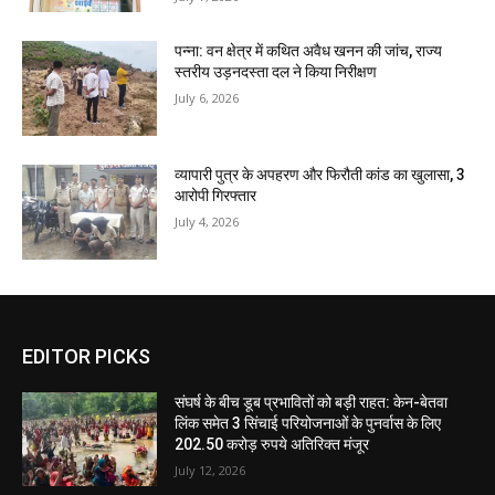
पन्ना: वन क्षेत्र में कथित अवैध खनन की जांच, राज्य
स्तरीय उड़नदस्ता दल ने किया निरीक्षण
July 6, 2026
व्यापारी पुत्र के अपहरण और फिरौती कांड का खुलासा, 3
आरोपी गिरफ्तार
July 4, 2026
EDITOR PICKS
संघर्ष के बीच डूब प्रभावितों को बड़ी राहत: केन-बेतवा
लिंक समेत 3 सिंचाई परियोजनाओं के पुनर्वास के लिए
202.50 करोड़ रुपये अतिरिक्त मंजूर
July 12, 2026