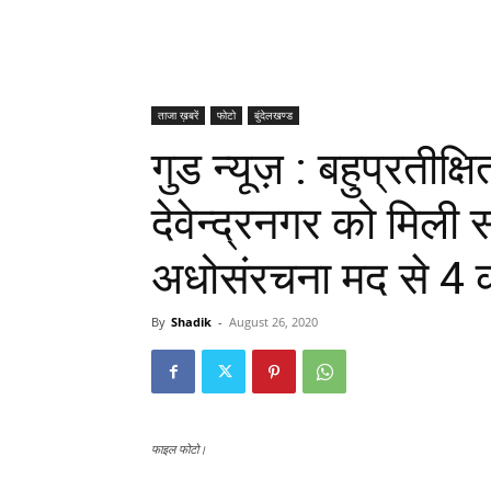
ताजा ख़बरें
फोटो
बुंदेलखण्ड
गुड न्यूज़ : बहुप्रतीक्ष
देवेन्द्रनगर को मिली स
अधोसंरचना मद से 4 कर
By
Shadik
-
August 26, 2020
फाइल फोटो।