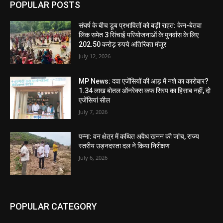
POPULAR POSTS
संघर्ष के बीच डूब प्रभावितों को बड़ी राहत: केन-बेतवा
लिंक समेत 3 सिंचाई परियोजनाओं के पुनर्वास के लिए
202.50 करोड़ रुपये अतिरिक्त मंजूर
July 12, 2026
MP News: दवा एजेंसियों की आड़ में नशे का कारोबार?
1.34 लाख बोतल ऑनरेक्स कफ सिरप का हिसाब नहीं, दो
एजेंसियां सील
July 7, 2026
पन्ना: वन क्षेत्र में कथित अवैध खनन की जांच, राज्य
स्तरीय उड़नदस्ता दल ने किया निरीक्षण
July 6, 2026
POPULAR CATEGORY