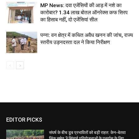
MP News: दवा एजेंसियों की आड़ में नशे का
कारोबार? 1.34 लाख बोतल ऑनरेक्स कफ सिरप
का हिसाब नहीं, दो एजेंसियां सील
पन्ना: वन क्षेत्र में कथित अवैध खनन की जांच, राज्य
स्तरीय उड़नदस्ता दल ने किया निरीक्षण
EDITOR PICKS
संघर्ष के बीच डूब प्रभावितों को बड़ी राहत: केन-बेतवा
लिंक समेत 3 सिंचाई परियोजनाओं के पुनर्वास के लिए