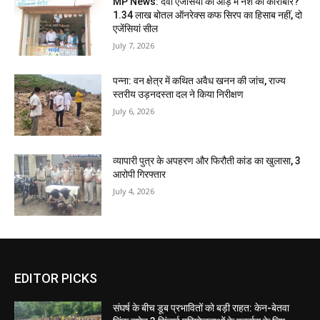
MP News: दवा एजेंसियों की आड़ में नशे का कारोबार?
1.34 लाख बोतल ऑनरेक्स कफ सिरप का हिसाब नहीं, दो
एजेंसियां सील
July 7, 2026
पन्ना: वन क्षेत्र में कथित अवैध खनन की जांच, राज्य
स्तरीय उड़नदस्ता दल ने किया निरीक्षण
July 6, 2026
व्यापारी पुत्र के अपहरण और फिरौती कांड का खुलासा, 3
आरोपी गिरफ्तार
July 4, 2026
EDITOR PICKS
संघर्ष के बीच डूब प्रभावितों को बड़ी राहत: केन-बेतवा