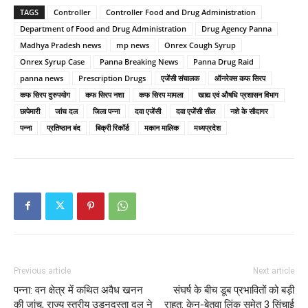
TAGS
Controller
Controller Food and Drug Administration
Department of Food and Drug Administration
Drug Agency Panna
Madhya Pradesh news
mp news
Onrex Cough Syrup
Onrex Syrup Case
Panna Breaking News
Panna Drug Raid
panna news
Prescription Drugs
एजेंसी संचालक
ऑनरेक्स कफ सिरप
कफ सिरप दुरुपयोग
कफ सिरप नशा
कफ सिरप मामला
खाद्य एवं औषधि प्रशासन विभाग
छापेमारी
जांच दल
जिला पन्ना
दवा एजेंसी
दवा एजेंसी सील
नशे के सौदागर
पन्ना
प्रतिष्ठान बंद
बिक्री रिकॉर्ड
मकान मालिक
मध्यप्रदेश
Previous article
Next article
पन्ना: वन क्षेत्र में कथित अवैध खनन
संघर्ष के बीच डूब प्रभावितों को बड़ी
की जांच, राज्य स्तरीय उड़नदस्ता दल ने
राहत: केन-बेतवा लिंक समेत 3 सिंचाई