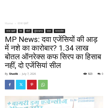
Home
ताजा ख़बरें
ताजा ख़बरें
देश
फोटो
बुंदेलखण्ड
भारत
मध्यप्रदेश
MP News: दवा एजेंसियों की आड़
में नशे का कारोबार? 1.34 लाख
बोतल ऑनरेक्स कफ सिरप का हिसाब
नहीं, दो एजेंसियां सील
By
Shadik
-
July 7, 2026
923
0