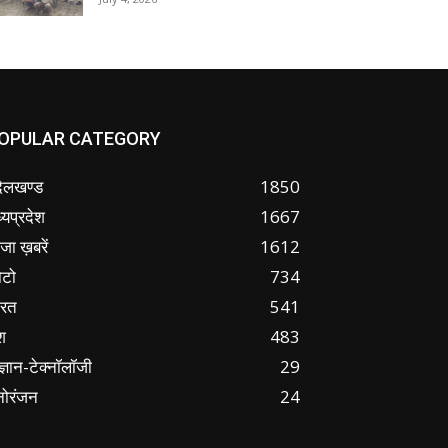
OPULAR CATEGORY
ंदेलखण्ड
1850
्यप्रदेश
1667
जा ख़बरें
1612
ोटो
734
ारत
541
श
483
ज्ञान-टेक्नॉलॉजी
29
नोरंजन
24