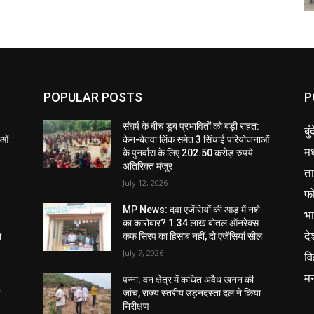
POPULAR POSTS
P
संघर्ष के बीच डूब प्रभावितों को बड़ी राहत:
बु
ाओं
केन-बेतवा लिंक समेत 3 सिंचाई परियोजनाओं
मध
के पुनर्वास के लिए 202.50 करोड़ रुपये
अतिरिक्त मंजूर
ता
July 12, 2026
फ
MP News: दवा एजेंसियों की आड़ में नशे
भ
का कारोबार? 1.34 लाख बोतल ऑनरेक्स
दे
ल
कफ सिरप का हिसाब नहीं, दो एजेंसियां सील
July 7, 2026
वि
म
पन्ना: वन क्षेत्र में कथित अवैध खनन की
ा
जांच, राज्य स्तरीय उड़नदस्ता दल ने किया
निरीक्षण