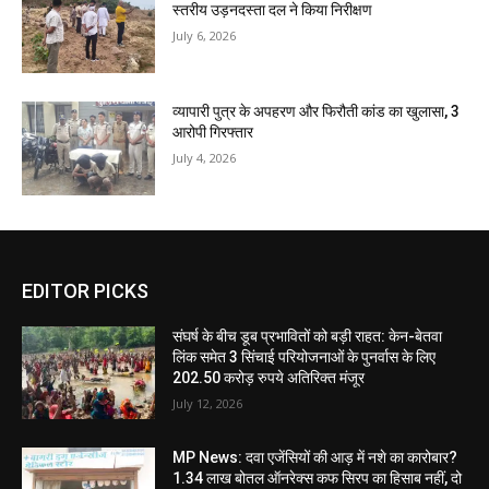
स्तरीय उड़नदस्ता दल ने किया निरीक्षण
July 6, 2026
व्यापारी पुत्र के अपहरण और फिरौती कांड का खुलासा, 3
आरोपी गिरफ्तार
July 4, 2026
EDITOR PICKS
संघर्ष के बीच डूब प्रभावितों को बड़ी राहत: केन-बेतवा
लिंक समेत 3 सिंचाई परियोजनाओं के पुनर्वास के लिए
202.50 करोड़ रुपये अतिरिक्त मंजूर
July 12, 2026
MP News: दवा एजेंसियों की आड़ में नशे का कारोबार?
1.34 लाख बोतल ऑनरेक्स कफ सिरप का हिसाब नहीं, दो