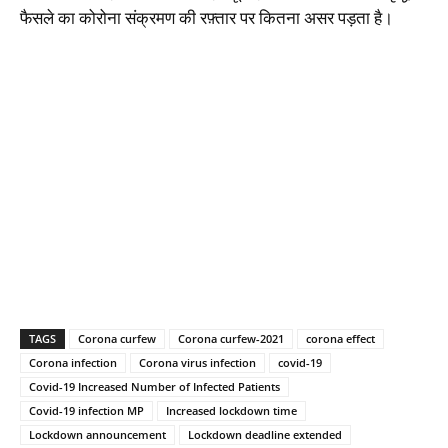
फैसले का कोरोना संक्रमण की रफ़्तार पर कितना असर पड़ता है।
TAGS
Corona curfew
Corona curfew-2021
corona effect
Corona infection
Corona virus infection
covid-19
Covid-19 Increased Number of Infected Patients
Covid-19 infection MP
Increased lockdown time
Lockdown announcement
Lockdown deadline extended