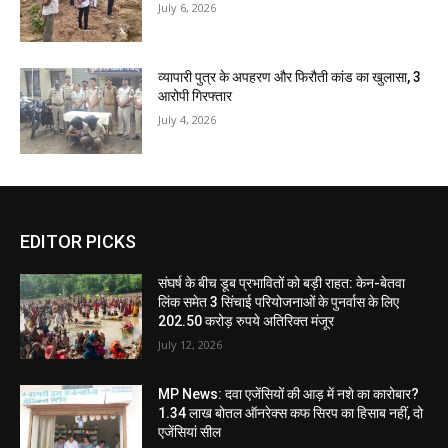
July 6, 2026
व्यापारी पुत्र के अपहरण और फिरौती कांड का खुलासा, 3
आरोपी गिरफ्तार
July 4, 2026
EDITOR PICKS
संघर्ष के बीच डूब प्रभावितों को बड़ी राहत: केन-बेतवा
लिंक समेत 3 सिंचाई परियोजनाओं के पुनर्वास के लिए
202.50 करोड़ रुपये अतिरिक्त मंजूर
July 12, 2026
MP News: दवा एजेंसियों की आड़ में नशे का कारोबार?
1.34 लाख बोतल ऑनरेक्स कफ सिरप का हिसाब नहीं, दो
एजेंसियां सील