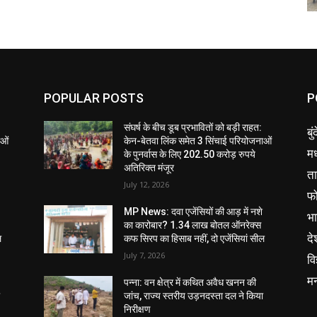
POPULAR POSTS
P
संघर्ष के बीच डूब प्रभावितों को बड़ी राहत:
बु
ाओं
केन-बेतवा लिंक समेत 3 सिंचाई परियोजनाओं
मध
के पुनर्वास के लिए 202.50 करोड़ रुपये
अतिरिक्त मंजूर
ता
July 12, 2026
फ
MP News: दवा एजेंसियों की आड़ में नशे
भ
का कारोबार? 1.34 लाख बोतल ऑनरेक्स
दे
ल
कफ सिरप का हिसाब नहीं, दो एजेंसियां सील
July 7, 2026
वि
म
पन्ना: वन क्षेत्र में कथित अवैध खनन की
ा
जांच, राज्य स्तरीय उड़नदस्ता दल ने किया
निरीक्षण