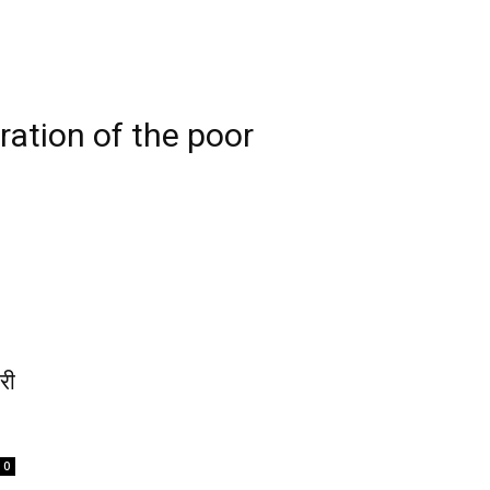
ation of the poor
री
0