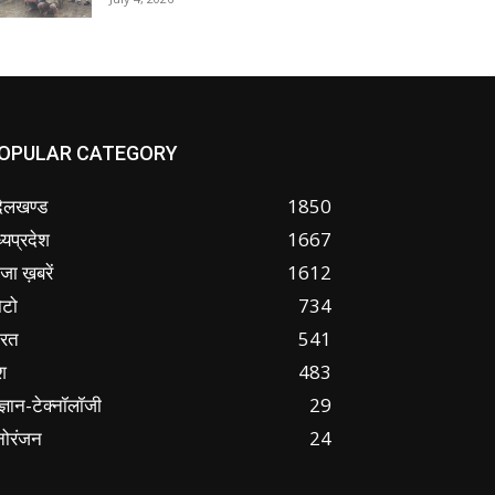
OPULAR CATEGORY
ंदेलखण्ड
1850
्यप्रदेश
1667
जा ख़बरें
1612
ोटो
734
ारत
541
श
483
ज्ञान-टेक्नॉलॉजी
29
नोरंजन
24