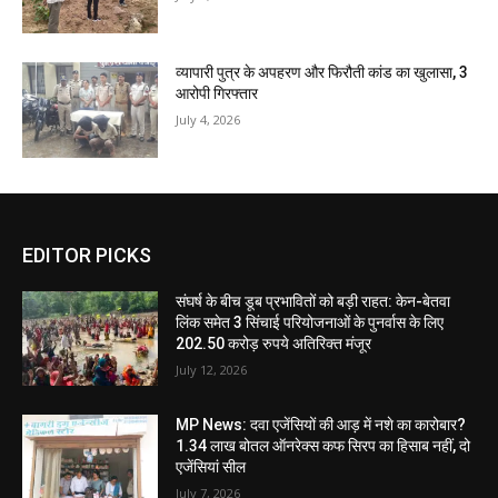
व्यापारी पुत्र के अपहरण और फिरौती कांड का खुलासा, 3
आरोपी गिरफ्तार
July 4, 2026
EDITOR PICKS
संघर्ष के बीच डूब प्रभावितों को बड़ी राहत: केन-बेतवा
लिंक समेत 3 सिंचाई परियोजनाओं के पुनर्वास के लिए
202.50 करोड़ रुपये अतिरिक्त मंजूर
July 12, 2026
MP News: दवा एजेंसियों की आड़ में नशे का कारोबार?
1.34 लाख बोतल ऑनरेक्स कफ सिरप का हिसाब नहीं, दो
एजेंसियां सील
July 7, 2026