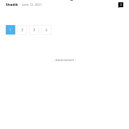
Shadik
-
June 12, 2021
0
1
2
3
- Advertisment -