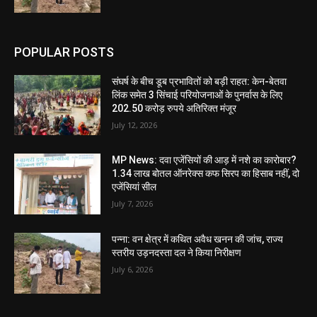
POPULAR POSTS
संघर्ष के बीच डूब प्रभावितों को बड़ी राहत: केन-बेतवा
लिंक समेत 3 सिंचाई परियोजनाओं के पुनर्वास के लिए
202.50 करोड़ रुपये अतिरिक्त मंजूर
July 12, 2026
MP News: दवा एजेंसियों की आड़ में नशे का कारोबार?
1.34 लाख बोतल ऑनरेक्स कफ सिरप का हिसाब नहीं, दो
एजेंसियां सील
July 7, 2026
पन्ना: वन क्षेत्र में कथित अवैध खनन की जांच, राज्य
स्तरीय उड़नदस्ता दल ने किया निरीक्षण
July 6, 2026