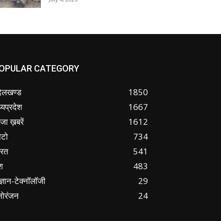
OPULAR CATEGORY
ंदेलखण्ड
1850
्यप्रदेश
1667
जा ख़बरें
1612
ोटो
734
ारत
541
श
483
ज्ञान-टेक्नॉलॉजी
29
नोरंजन
24