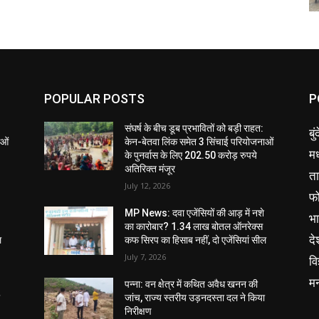
POPULAR POSTS
P
संघर्ष के बीच डूब प्रभावितों को बड़ी राहत:
बु
ाओं
केन-बेतवा लिंक समेत 3 सिंचाई परियोजनाओं
मध
के पुनर्वास के लिए 202.50 करोड़ रुपये
अतिरिक्त मंजूर
ता
July 12, 2026
फ
MP News: दवा एजेंसियों की आड़ में नशे
भ
का कारोबार? 1.34 लाख बोतल ऑनरेक्स
दे
ल
कफ सिरप का हिसाब नहीं, दो एजेंसियां सील
July 7, 2026
वि
म
पन्ना: वन क्षेत्र में कथित अवैध खनन की
ा
जांच, राज्य स्तरीय उड़नदस्ता दल ने किया
निरीक्षण