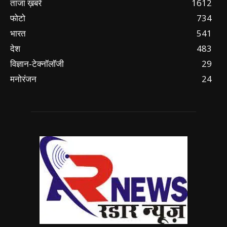
ताजा ख़बरें
1612
फोटो
734
भारत
541
देश
483
विज्ञान-टेक्नॉलॉजी
29
मनोरंजन
24