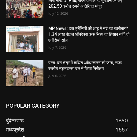
लिंक समेत 3 सिंचाई परियोजनाओं के पुनर्वास के लिए
202.50 करोड़ रुपये अतिरिक्त मंजूर
July 12, 2026
MP News: दवा एजेंसियों की आड़ में नशे का कारोबार?
1.34 लाख बोतल ऑनरेक्स कफ सिरप का हिसाब नहीं, दो
एजेंसियां सील
July 7, 2026
पन्ना: वन क्षेत्र में कथित अवैध खनन की जांच, राज्य
स्तरीय उड़नदस्ता दल ने किया निरीक्षण
July 6, 2026
POPULAR CATEGORY
बुंदेलखण्ड
1850
मध्यप्रदेश
1667