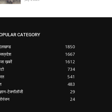
OPULAR CATEGORY
ंदेलखण्ड
1850
्यप्रदेश
1667
जा ख़बरें
1612
ोटो
734
ारत
541
श
483
ज्ञान-टेक्नॉलॉजी
29
नोरंजन
24