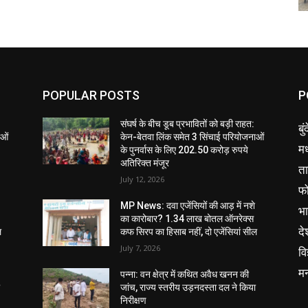
POPULAR POSTS
P
संघर्ष के बीच डूब प्रभावितों को बड़ी राहत:
बु
ाओं
केन-बेतवा लिंक समेत 3 सिंचाई परियोजनाओं
मध
के पुनर्वास के लिए 202.50 करोड़ रुपये
अतिरिक्त मंजूर
ता
July 12, 2026
फ
MP News: दवा एजेंसियों की आड़ में नशे
भ
का कारोबार? 1.34 लाख बोतल ऑनरेक्स
दे
ल
कफ सिरप का हिसाब नहीं, दो एजेंसियां सील
July 7, 2026
वि
म
पन्ना: वन क्षेत्र में कथित अवैध खनन की
ा
जांच, राज्य स्तरीय उड़नदस्ता दल ने किया
निरीक्षण