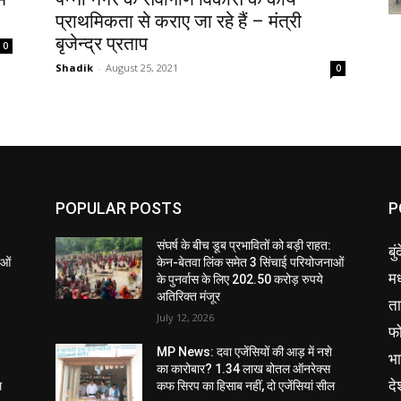
प्राथमिकता से कराए जा रहे हैं – मंत्री
बृजेन्द्र प्रताप
0
Shadik
-
August 25, 2021
0
POPULAR POSTS
P
संघर्ष के बीच डूब प्रभावितों को बड़ी राहत:
बु
ाओं
केन-बेतवा लिंक समेत 3 सिंचाई परियोजनाओं
मध
के पुनर्वास के लिए 202.50 करोड़ रुपये
अतिरिक्त मंजूर
ता
July 12, 2026
फ
MP News: दवा एजेंसियों की आड़ में नशे
भ
का कारोबार? 1.34 लाख बोतल ऑनरेक्स
दे
ल
कफ सिरप का हिसाब नहीं, दो एजेंसियां सील