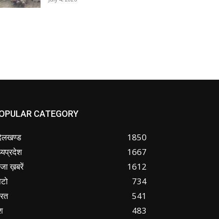
OPULAR CATEGORY
ंदेलखण्ड
1850
्यप्रदेश
1667
जा ख़बरें
1612
ोटो
734
ारत
541
श
483