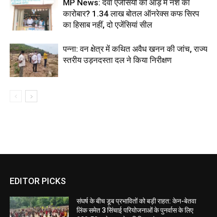
MP News: दवा एजेंसियों की आड़ में नशे का
कारोबार? 1.34 लाख बोतल ऑनरेक्स कफ सिरप
का हिसाब नहीं, दो एजेंसियां सील
पन्ना: वन क्षेत्र में कथित अवैध खनन की जांच, राज्य
स्तरीय उड़नदस्ता दल ने किया निरीक्षण
EDITOR PICKS
संघर्ष के बीच डूब प्रभावितों को बड़ी राहत: केन-बेतवा
लिंक समेत 3 सिंचाई परियोजनाओं के पुनर्वास के लिए