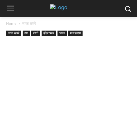
Home
ताजा ख़बरें
ताजा ख़बरें
देश
फोटो
बुंदेलखण्ड
भारत
मध्यप्रदेश