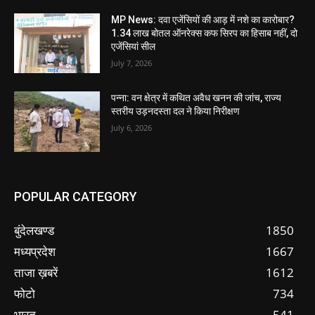
MP News: दवा एजेंसियों की आड़ में नशे का कारोबार?
1.34 लाख बोतल ऑनरेक्स कफ सिरप का हिसाब नहीं, दो
एजेंसियां सील
July 7, 2026
पन्ना: वन क्षेत्र में कथित अवैध खनन की जांच, राज्य
स्तरीय उड़नदस्ता दल ने किया निरीक्षण
July 6, 2026
POPULAR CATEGORY
बुंदेलखण्ड
1850
मध्यप्रदेश
1667
ताजा ख़बरें
1612
फोटो
734
भारत
541