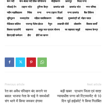
केन नदी
केन-बेतवा नदी लिंक परियोजना
चौड़ीकरण
छतरपुर
जिला पन्ना
जीआई टैग
टाइगर स्टेट
टूरिज्म केंद्र
डायमंड पार्क
डायमंड स्टेट
नगर परिषद
नवीन महाविद्यालय
निवेश
पन्ना
पन्ना टाइगर रिज़र्व
पन्ना डायमंड
बैंक लिंकेज
भूमिपूजन
मध्यप्रदेश
महिला सशक्तिकरण
महिलाएं
मुख्यमंत्री डॉ. मोहन यादव
मेडिकल कॉलेज
राजगढ़ पैलेस होटल
रैपुरा
लखपति दीदी
लोकार्पण
विकास कार्यों
विकास प्रदर्शनी
शाहनगर
समूह जल प्रदाय योजना
स्व सहायता समूहों
स्वास्थ्य केन्द्र
हितग्राही सम्मेलन
हीरा
हीरों का खनन
Previous article
Next article
रेत का अवैध परिवहन बंद कराने पर
बड़ी खबर : प्रधान जिला एवं सत्र
बवाल: भाजपा नेता के भाई ने समर्थकों
न्यायाधीश पन्ना को रिटायरमेंट से 10
संग थाने में किया जमकर हंगामा
दिन पूर्व हाईकोर्ट ने किया निलंबित