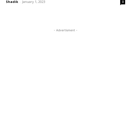
Shadik
-
January 1, 2023
0
- Advertisment -