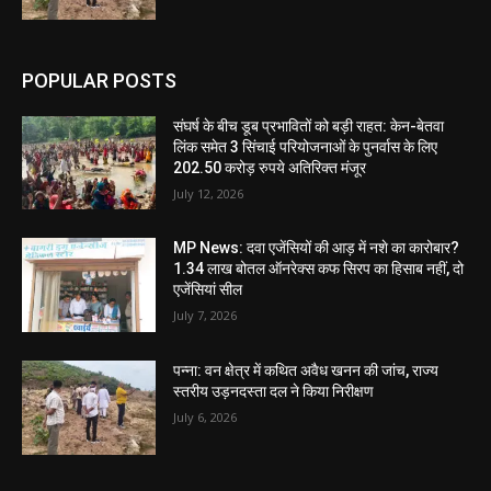
POPULAR POSTS
संघर्ष के बीच डूब प्रभावितों को बड़ी राहत: केन-बेतवा
लिंक समेत 3 सिंचाई परियोजनाओं के पुनर्वास के लिए
202.50 करोड़ रुपये अतिरिक्त मंजूर
July 12, 2026
MP News: दवा एजेंसियों की आड़ में नशे का कारोबार?
1.34 लाख बोतल ऑनरेक्स कफ सिरप का हिसाब नहीं, दो
एजेंसियां सील
July 7, 2026
पन्ना: वन क्षेत्र में कथित अवैध खनन की जांच, राज्य
स्तरीय उड़नदस्ता दल ने किया निरीक्षण
July 6, 2026