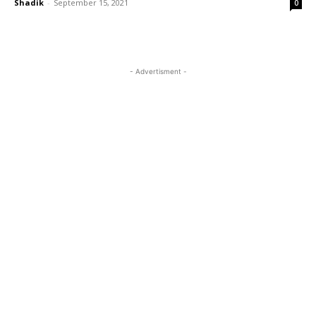
Shadik
-
September 15, 2021
0
- Advertisment -